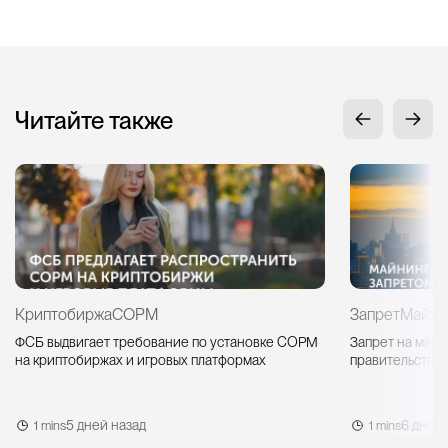
Читайте также
Криптобиржа
СОРМ
Запрет
Майни
ФСБ выдвигает требование по установке СОРМ
Запрет на майн
на криптобиржах и игровых платформах
правительство 
5 дней назад
6 дней 
1 mins
1 mins