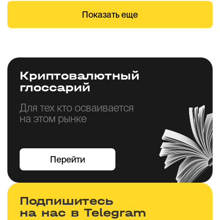
Показать еще
Криптовалютный
глоссарий
Для тех кто осваивается
на этом рынке
Перейти
Подпишитесь
на нас в Telegram