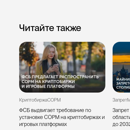
Читайте также
Криптобиржа
СОРМ
Запрет
М
ФСБ выдвигает требование по
Запрет
айн»
установке СОРМ на криптобиржах и
области
игровых платформах
до 203