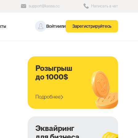
support@kassa.cc
Написать в чат
кты
Войти
или
Зарегистрируйтесь
Розыгрыш
до 1000$
Подробнее
Эквайринг
для бизнеса