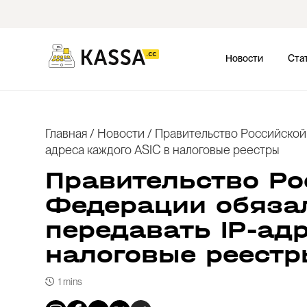
Новости
Ста
Главная
/
Новости
/
Правительство Российской
адреса каждого ASIC в налоговые реестры
Правительство Ро
Федерации обяза
передавать IP-ад
налоговые реестр
1 mins