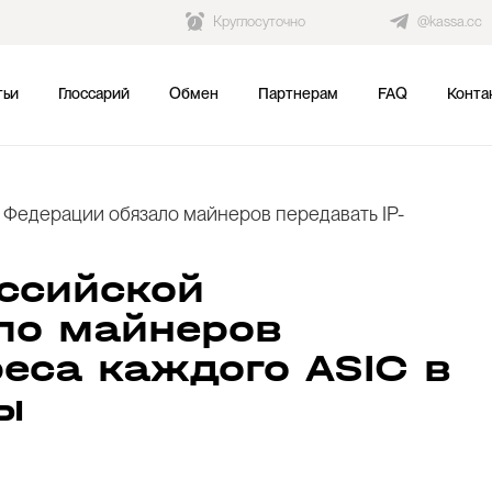
Круглосуточно
@kassa.cc
тьи
Глоссарий
Обмен
Партнерам
FAQ
Конта
 Федерации обязало майнеров передавать IP-
ссийской
ло майнеров
реса каждого ASIC в
ы