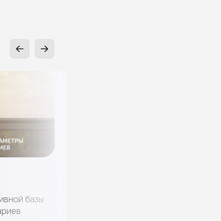
Криптовалюта
РынкиПрогнозов
Между биржей и оракулом: зачем
ивной базы
Robinhood заглядывается на рынок
ариев
предсказаний Crypto. com