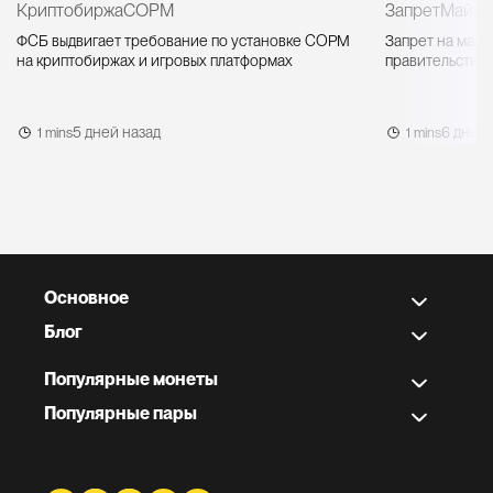
Криптобиржа
СОРМ
Запрет
Майни
ФСБ выдвигает требование по установке СОРМ
Запрет на майн
на криптобиржах и игровых платформах
правительство 
5 дней назад
6 дней 
1 mins
1 mins
Основное
Блог
Популярные монеты
Популярные пары