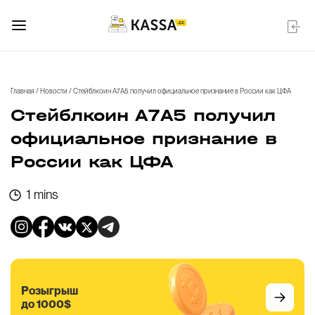
Главная
/
Новости
/
Стейблкоин А7А5 получил официальное признание в России как ЦФА
Стейблкоин А7А5 получил
официальное признание в
России как ЦФА
1 mins
Розыгрыш
до 1000$