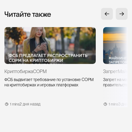
Читайте также
Криптобиржа
СОРМ
Запрет
Майни
ФСБ выдвигает требование по установке СОРМ
Запрет на майн
на криптобиржах и игровых платформах
правительство 
2 дня назад
3 дня н
1 mins
1 mins