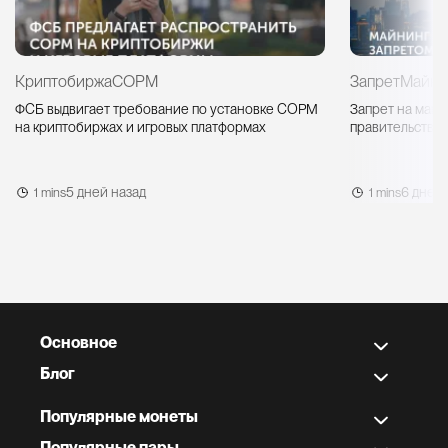
Криптобиржа
СОРМ
Запрет
Майни
ФСБ выдвигает требование по установке СОРМ
Запрет на майн
на криптобиржах и игровых платформах
правительство 
5 дней назад
6 дней 
1 mins
1 mins
Основное
Блог
Популярные монеты
Популярные пары