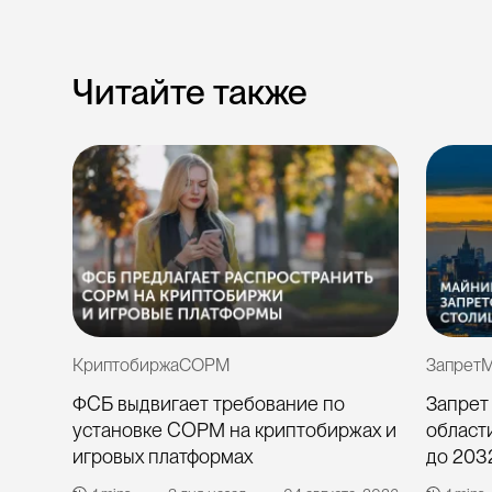
Читайте также
Криптобиржа
СОРМ
Запрет
М
ФСБ выдвигает требование по
Запрет
айн»
установке СОРМ на криптобиржах и
области
игровых платформах
до 203