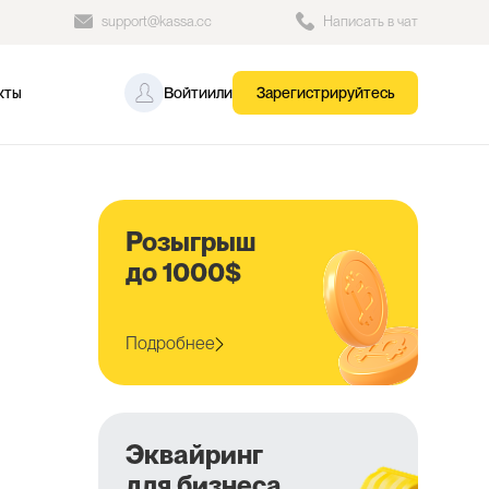
support@kassa.cc
Написать в чат
кты
Войти
или
Зарегистрируйтесь
Розыгрыш
до 1000$
Подробнее
Эквайринг
для бизнеса