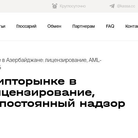
Круглосуточно
@kassa.cc
тьи
Глоссарий
Обмен
Партнерам
FAQ
Конта
 в Азербайджане: лицензирование, AML-
Б
ипторынке в
цензирование,
 постоянный надзор