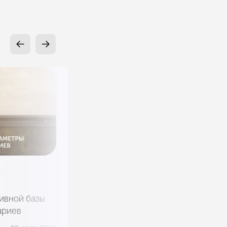
Криптовалюта
РынкиПрогнозов
Между биржей и оракулом: зачем
ивной базы
Robinhood заглядывается на рынок
ариев
предсказаний Crypto. com