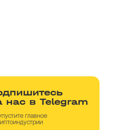
одпишитесь
а нас в Telegram
упустите главное
риптоиндустрии