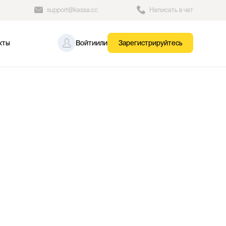
support@kassa.cc
Написать в чат
кты
Войти
или
Зарегистрируйтесь