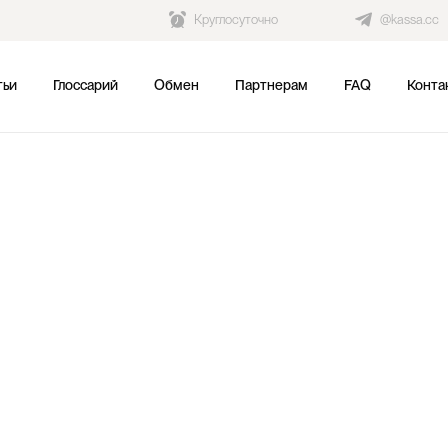
Круглосуточно
@kassa.cc
тьи
Глоссарий
Обмен
Партнерам
FAQ
Конта