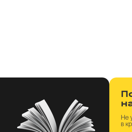
П
н
Не 
в к