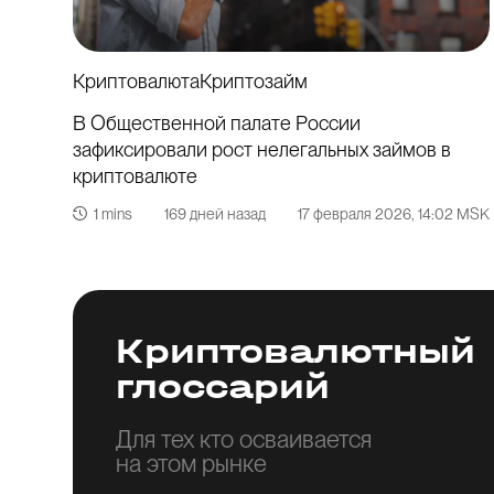
Криптовалюта
Криптозайм
В Общественной палате России
зафиксировали рост нелегальных займов в
криптовалюте
1 mins
169 дней назад
17 февраля 2026
, 14:02 MSK
Криптовалютный
глоссарий
Для тех кто осваивается
на этом рынке