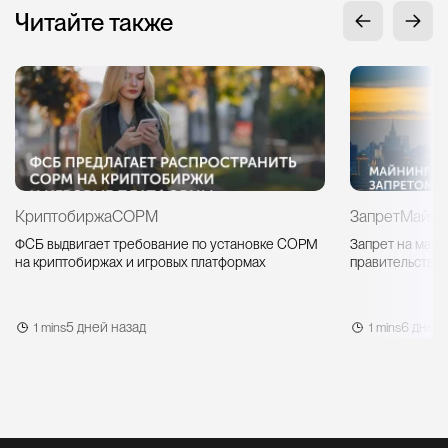
Читайте также
Криптобиржа
СОРМ
Запрет
Майни
ФСБ выдвигает требование по установке СОРМ
Запрет на майн
на криптобиржах и игровых платформах
правительство 
5 дней назад
6 дней 
1 mins
1 mins